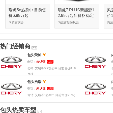
瑞虎5x热卖中 目前售
瑞虎7 PLUS新能源1
风
价6.99万起
2.99万起售价格稳定
价1
内蒙古庆合
内蒙古新起风云
内蒙
热门经销商
包头荣灿
电话：
未认证
认证
促销:
艾瑞泽GX热卖中 目前售价8.59
万起
包头浩瑞
电话：
未认证
认证
促销:
艾瑞泽5热卖中 目前售价5.99万
起
包头热卖车型