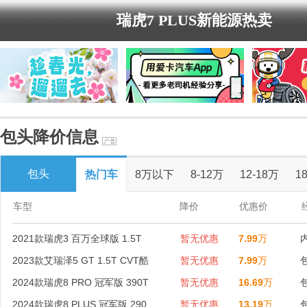
瑞虎7 PLUS新能源热卖
包头降价信息
包头
热门车
8万以下
8-12万
12-18万
1
车型
降价
优惠价
2021款瑞虎3 百万全球版 1.5T
暂无优惠
7.99
万
2023款艾瑞泽5 GT 1.5T CVT酷
暂无优惠
7.99
万
2024款瑞虎8 PRO 冠军版 390T
暂无优惠
16.69
万
2024款瑞虎8 PLUS 冠军版 290
暂无优惠
13.19
万